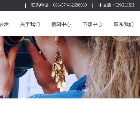
联系电话：086-574-62698989
中文版
/
ENGLISH
展示
关于我们
新闻中心
下载中心
联系我们
金兴精密吸塑
企业简介
来亚塑业
生产设备
公司动态
联系方式
益伽亿医疗
企业文化
行业新闻
留言反馈
透镜系列
分类01
医疗机械吸塑包装盒
镜头系列
医疗器械类注塑配件
棱镜系列
注塑系列
晶振片系列
光纤盒
晶元