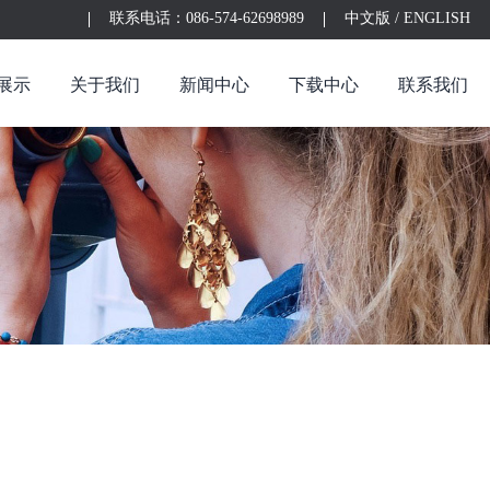
联系电话：086-574-62698989
中文版
/
ENGLISH
展示
关于我们
新闻中心
下载中心
联系我们
金兴精密吸塑
企业简介
来亚塑业
生产设备
公司动态
联系方式
益伽亿医疗
企业文化
行业新闻
留言反馈
透镜系列
分类01
医疗机械吸塑包装盒
镜头系列
医疗器械类注塑配件
棱镜系列
注塑系列
晶振片系列
光纤盒
晶元